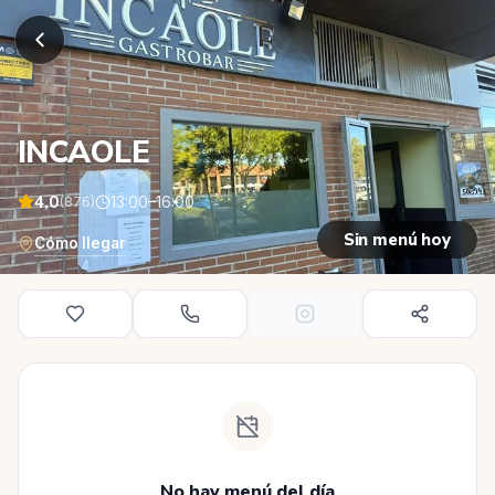
INCAOLE
4,0
(
876
)
13:00–16:00
Sin menú hoy
(se abre en una pestaña nueva)
Cómo llegar
No hay menú del día